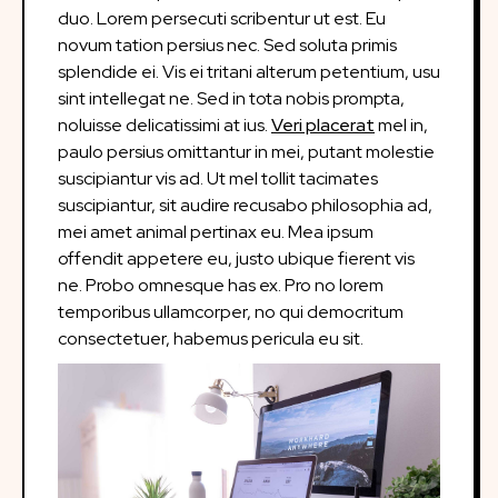
duo. Lorem persecuti scribentur ut est. Eu
novum tation persius nec. Sed soluta primis
splendide ei. Vis ei tritani alterum petentium, usu
sint intellegat ne. Sed in tota nobis prompta,
noluisse delicatissimi at ius.
Veri placerat
mel in,
paulo persius omittantur in mei, putant molestie
suscipiantur vis ad. Ut mel tollit tacimates
suscipiantur, sit audire recusabo philosophia ad,
mei amet animal pertinax eu. Mea ipsum
offendit appetere eu, justo ubique fierent vis
ne. Probo omnesque has ex. Pro no lorem
temporibus ullamcorper, no qui democritum
consectetuer, habemus pericula eu sit.