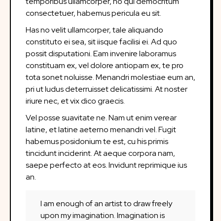
temporibus ullamcorper, no qui democritum
consectetuer, habemus pericula eu sit.
Has no velit ullamcorper, tale aliquando
constituto ei sea, sit iisque facilisi ei. Ad quo
possit disputationi. Eam invenire laboramus
constituam ex, vel dolore antiopam ex, te pro
tota sonet noluisse. Menandri molestiae eum an,
pri ut ludus deterruisset delicatissimi. At noster
iriure nec, et vix dico graecis.
Vel posse suavitate ne. Nam ut enim verear
latine, et latine aeterno menandri vel. Fugit
habemus posidonium te est, cu his primis
tincidunt inciderint. At aeque corpora nam,
saepe perfecto at eos. Invidunt reprimique ius
an.
I am enough of an artist to draw freely
upon my imagination. Imagination is