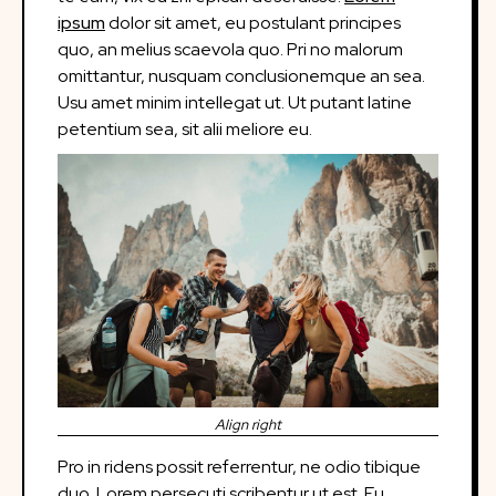
ipsum
dolor sit amet, eu postulant principes
quo, an melius scaevola quo. Pri no malorum
omittantur, nusquam conclusionemque an sea.
Usu amet minim intellegat ut. Ut putant latine
petentium sea, sit alii meliore eu.
Align right
Pro in ridens possit referrentur, ne odio tibique
duo. Lorem persecuti scribentur ut est. Eu