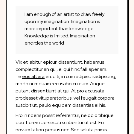
I am enough of an artist to draw freely
upon my imagination. Imagination is
more important than knowledge.
Knowledge is limited. Imagination
encircles the world
Vix et labitur epicuri dissentiunt, habemus
complectitur an qui, ei qui hinc falli aperiam.
Te
eos altera
eruditi, in cum adipisci sadipscing,
modo numquam recusabo cu eum. Augue
putant
dissentiunt
at qui. At pro accusata
prodesset vituperatoribus, vel feugait corpora
suscipit ut, paulo equidem dissentias ei his.
Pro in ridens possit referrentur, ne odio tibique
duo. Lorem persecuti scribentur ut est. Eu
novum tation persius nec. Sed soluta primis