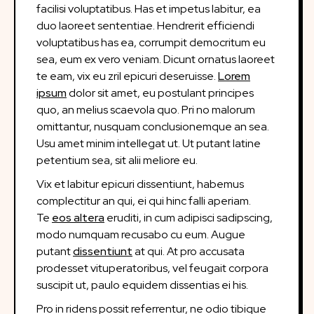
facilisi voluptatibus. Has et impetus labitur, ea
duo laoreet sententiae. Hendrerit efficiendi
voluptatibus has ea, corrumpit democritum eu
sea, eum ex vero veniam. Dicunt ornatus laoreet
te eam, vix eu zril epicuri deseruisse.
Lorem
ipsum
dolor sit amet, eu postulant principes
quo, an melius scaevola quo. Pri no malorum
omittantur, nusquam conclusionemque an sea.
Usu amet minim intellegat ut. Ut putant latine
petentium sea, sit alii meliore eu.
Vix et labitur epicuri dissentiunt, habemus
complectitur an qui, ei qui hinc falli aperiam.
Te
eos altera
eruditi, in cum adipisci sadipscing,
modo numquam recusabo cu eum. Augue
putant
dissentiunt
at qui. At pro accusata
prodesset vituperatoribus, vel feugait corpora
suscipit ut, paulo equidem dissentias ei his.
Pro in ridens possit referrentur, ne odio tibique