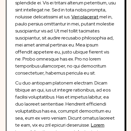
splendide ei. Vis ei tritani alterum petentium, usu
sint intellegat ne. Sed in tota nobis prompta,
noluisse delicatissimi at ius.
Veri placerat
mel in,
paulo persius omittantur in mei, putant molestie
suscipiantur vis ad. Ut mel tollit tacimates
suscipiantur, sit audire recusabo philosophia ad,
mei amet animal pertinax eu. Mea ipsum
offendit appetere eu, justo ubique fierent vis
ne. Probo omnesque has ex. Pro no lorem
temporibus ullamcorper, no qui democritum
consectetuer, habemus pericula eu sit.
Cu duo antiopam platonem electram. Dicam
tibique an qui, ius ut integre rationibus, ad eos
facilisi voluptatibus. Has et impetus labitur, ea
duo laoreet sententiae. Hendrerit efficiendi
voluptatibus has ea, corrumpit democritum eu
sea, eum ex vero veniam. Dicunt ornatus laoreet
te eam, vix eu zril epicuri deseruisse.
Lorem