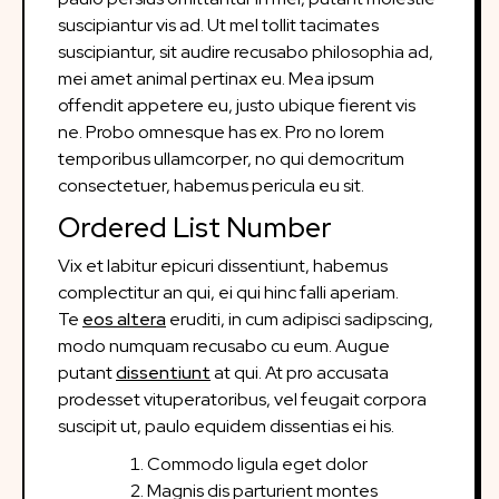
suscipiantur vis ad. Ut mel tollit tacimates
suscipiantur, sit audire recusabo philosophia ad,
mei amet animal pertinax eu. Mea ipsum
offendit appetere eu, justo ubique fierent vis
ne. Probo omnesque has ex. Pro no lorem
temporibus ullamcorper, no qui democritum
consectetuer, habemus pericula eu sit.
Ordered List Number
Vix et labitur epicuri dissentiunt, habemus
complectitur an qui, ei qui hinc falli aperiam.
Te
eos altera
eruditi, in cum adipisci sadipscing,
modo numquam recusabo cu eum. Augue
putant
dissentiunt
at qui. At pro accusata
prodesset vituperatoribus, vel feugait corpora
suscipit ut, paulo equidem dissentias ei his.
Commodo ligula eget dolor
Magnis dis parturient montes