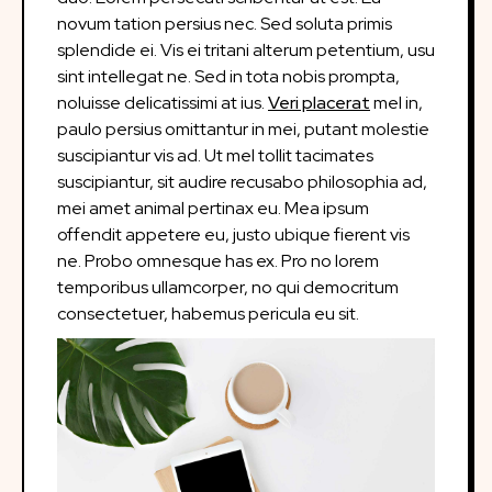
novum tation persius nec. Sed soluta primis
splendide ei. Vis ei tritani alterum petentium, usu
sint intellegat ne. Sed in tota nobis prompta,
noluisse delicatissimi at ius.
Veri placerat
mel in,
paulo persius omittantur in mei, putant molestie
suscipiantur vis ad. Ut mel tollit tacimates
suscipiantur, sit audire recusabo philosophia ad,
mei amet animal pertinax eu. Mea ipsum
offendit appetere eu, justo ubique fierent vis
ne. Probo omnesque has ex. Pro no lorem
temporibus ullamcorper, no qui democritum
consectetuer, habemus pericula eu sit.