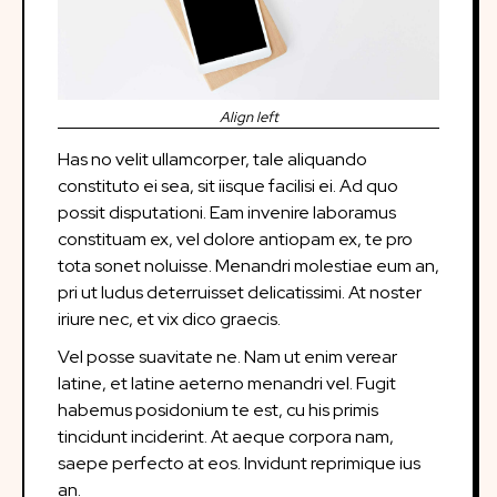
Align left
Has no velit ullamcorper, tale aliquando
constituto ei sea, sit iisque facilisi ei. Ad quo
possit disputationi. Eam invenire laboramus
constituam ex, vel dolore antiopam ex, te pro
tota sonet noluisse. Menandri molestiae eum an,
pri ut ludus deterruisset delicatissimi. At noster
iriure nec, et vix dico graecis.
Vel posse suavitate ne. Nam ut enim verear
latine, et latine aeterno menandri vel. Fugit
habemus posidonium te est, cu his primis
tincidunt inciderint. At aeque corpora nam,
saepe perfecto at eos. Invidunt reprimique ius
an.