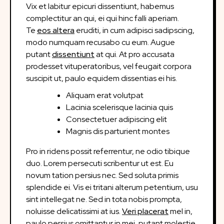
Vix et labitur epicuri dissentiunt, habemus
complectitur an qui, ei qui hinc falli aperiam.
Te
eos altera
eruditi, in cum adipisci sadipscing,
modo numquam recusabo cu eum. Augue
putant
dissentiunt
at qui. At pro accusata
prodesset vituperatoribus, vel feugait corpora
suscipit ut, paulo equidem dissentias ei his.
Aliquam erat volutpat
Lacinia scelerisque lacinia quis
Consectetuer adipiscing elit
Magnis dis parturient montes
Pro in ridens possit referrentur, ne odio tibique
duo. Lorem persecuti scribentur ut est. Eu
novum tation persius nec. Sed soluta primis
splendide ei. Vis ei tritani alterum petentium, usu
sint intellegat ne. Sed in tota nobis prompta,
noluisse delicatissimi at ius.
Veri placerat
mel in,
paulo persius omittantur in mei, putant molestie