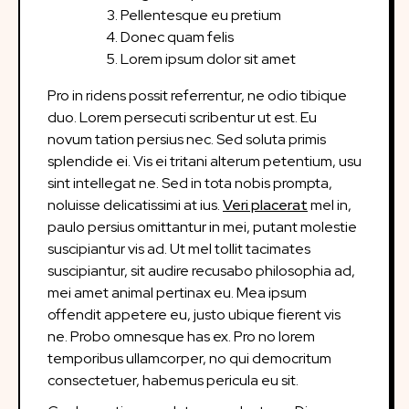
Pellentesque eu pretium
Donec quam felis
Lorem ipsum dolor sit amet
Pro in ridens possit referrentur, ne odio tibique
duo. Lorem persecuti scribentur ut est. Eu
novum tation persius nec. Sed soluta primis
splendide ei. Vis ei tritani alterum petentium, usu
sint intellegat ne. Sed in tota nobis prompta,
noluisse delicatissimi at ius.
Veri placerat
mel in,
paulo persius omittantur in mei, putant molestie
suscipiantur vis ad. Ut mel tollit tacimates
suscipiantur, sit audire recusabo philosophia ad,
mei amet animal pertinax eu. Mea ipsum
offendit appetere eu, justo ubique fierent vis
ne. Probo omnesque has ex. Pro no lorem
temporibus ullamcorper, no qui democritum
consectetuer, habemus pericula eu sit.