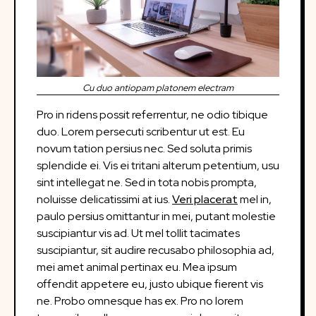
Cu duo antiopam platonem electram
Pro in ridens possit referrentur, ne odio tibique
duo. Lorem persecuti scribentur ut est. Eu
novum tation persius nec. Sed soluta primis
splendide ei. Vis ei tritani alterum petentium, usu
sint intellegat ne. Sed in tota nobis prompta,
noluisse delicatissimi at ius.
Veri placerat
mel in,
paulo persius omittantur in mei, putant molestie
suscipiantur vis ad. Ut mel tollit tacimates
suscipiantur, sit audire recusabo philosophia ad,
mei amet animal pertinax eu. Mea ipsum
offendit appetere eu, justo ubique fierent vis
ne. Probo omnesque has ex. Pro no lorem